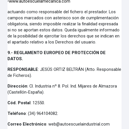
•
www.autoescuelamecanica.com
actuando como
responsable del fichero
el
prestador
. Los
campos marcados con asterisco son de cumplimentación
obligatoria, siendo imposible realizar la finalidad expresada
si no se aportan estos datos. Queda igualmente informado
de la posibilidad de ejercitar los derechos que se indican en
el apartado relativo a los Derechos del usuario.
9.- REGLAMENTO EUROPEO DE PROTECCIÓN DE
DATOS.
RESPONSABLE
:
JESÚS ORTIZ BELTRÁN (Atto. Responsable
de Ficheros).
Dirección
:
Cl. Industria nº 8. Pol. Ind. Mijares de Almazora
(Castellón-España).
Cód. Postal
:
12550.
Teléfono
: (34) 964104082.
Correo Electrónico
:
web@autoescuelaindustrial.com