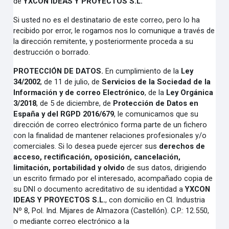
de
YXCON IDEAS Y PROYECTOS S.L.
Si usted no es el destinatario de este correo, pero lo ha
recibido por error, le rogamos nos lo comunique a través de
la dirección remitente, y posteriormente proceda a su
destrucción o borrado.
PROTECCIÓN DE DATOS.
En cumplimiento de la
Ley
34/2002
, de 11 de julio, de
Servicios de la Sociedad de la
Información y de correo Electrónico
, de la
Ley Orgánica
3/2018
, de 5 de diciembre, de
Protección de Datos en
España y del RGPD 2016/679
, le comunicamos que su
dirección de correo electrónico forma parte de un fichero
con la finalidad de mantener relaciones profesionales y/o
comerciales. Si lo desea puede ejercer sus
derechos de
acceso
,
rectificación
,
oposición, cancelación,
limitación, portabilidad y olvido
de sus datos, dirigiendo
un escrito firmado por el interesado, acompañado copia de
su DNI o documento acreditativo de su identidad a
YXCON
IDEAS Y PROYECTOS S.L.
, con domicilio en Cl. Industria
Nº 8, Pol. Ind. Mijares de Almazora (Castellón). C.P.: 12.550,
o mediante correo electrónico a la