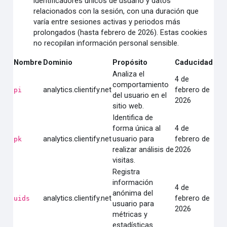
identificadores únicos de usuario y datos
relacionados con la sesión, con una duración que
varía entre sesiones activas y periodos más
prolongados (hasta febrero de 2026). Estas cookies
no recopilan información personal sensible.
Nombre
Dominio
Propósito
Caducidad
Analiza el
4 de
comportamiento
analytics.clientify.net
febrero de
pi
del usuario en el
2026
sitio web.
Identifica de
forma única al
4 de
analytics.clientify.net
usuario para
febrero de
pk
realizar análisis de
2026
visitas.
Registra
información
4 de
anónima del
analytics.clientify.net
febrero de
uids
usuario para
2026
métricas y
estadísticas.