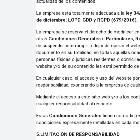
actualidad de los contenidos.
La empresa está totalmente adecuada a la
ley 3
de diciembre:
LOPD-GDD
y
RGPD
(679/2016).
La empresa se reserva el derecho de modificar e
otras
Condiciones Generales
o
Particulares
,
R
de suspender, interrumpir o dejar de operar el we
documento en su totalidad, en todas aquellas ocas
personas físicas o jurídicas residentes o domicil
website y/o de su contenido les está permitido de
En cualquier caso, el acceso y uso del website por
responsabilidad, exonerando a la empresa de cualqu
Mediante el acceso a este sitio web y/o a los co
cualquier responsabilidad al respecto.
Estas
Condiciones Generales
tienen como fin re
condiciones expresamente detalladas en cada mom
5.
LIMITACIÓN DE RESPONSABILIDAD