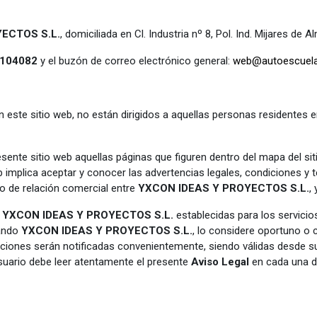
ECTOS S.L.
,
domiciliada en Cl. Industria nº 8, Pol. Ind. Mijares de
4104082
y el buzón de correo electrónico general:
web@autoescuelai
n este sitio web, no están dirigidos a aquellas personas residentes 
nte sitio web aquellas páginas que figuren dentro del mapa del sit
b implica aceptar y conocer las advertencias legales, condiciones y 
po de relación comercial entre
YXCON IDEAS Y PROYECTOS S.L.
,
e
YXCON IDEAS Y PROYECTOS S.L.
establecidas para los servicio
uando
YXCON IDEAS Y PROYECTOS S.L.
, lo considere oportuno o 
aciones serán notificadas convenientemente, siendo válidas desde su
suario debe leer atentamente el presente
Aviso Legal
en cada una d