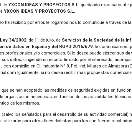
ad de
YXCON IDEAS Y PROYECTOS S.L.
quedando expresamente pro
de
YXCON IDEAS Y PROYECTOS S.L.
o lo ha recibido por error, le rogamos nos lo comunique a través de l
Ley 34/2002
, de 11 de julio, de
Servicios de la Sociedad de la In
ón de Datos en España y del RGPD 2016/679
, le comunicamos qu
nes profesionales y/o comerciales. Si lo desea puede ejercer sus
de
 sus datos, dirigiendo un escrito firmado por el interesado, acomp
.
, con domicilio en Cl. Industria Nº 8, Pol. Ind. Mijares de Almazora (
rial.com
Igualmente, si no desea recibir más propuestas comercial
e que se han adoptado las medidas de seguridad exigidas en función 
 organización necesarias, en función de las posibilidades técnicas ex
ntido de los mismos.
(salvo los señalados para el desarrollo de su actividad comercial) n
e utilizarán para otros fines distintos para los que fueros recabados