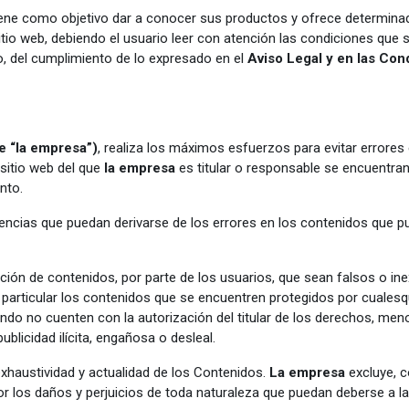
tiene como objetivo dar a conocer sus productos y ofrece determinad
tio web, debiendo el usuario leer con atención las condiciones que 
o, del cumplimiento de lo expresado en el
Aviso Legal y en las Co
 “la empresa”)
, realiza los máximos esfuerzos para evitar errores 
sitio web del que
la empresa
es titular o responsable se encuentra
nto.
uencias que puedan derivarse de los errores en los contenidos que p
ión de contenidos, por parte de los usuarios, que sean falsos o ine
n particular los contenidos que se encuentren protegidos por cualesq
ando no cuenten con la autorización del titular de los derechos, men
icidad ilícita, engañosa o desleal.
 exhaustividad y actualidad de los Contenidos.
La empresa
excluye, c
or los daños y perjuicios de toda naturaleza que puedan deberse a la 